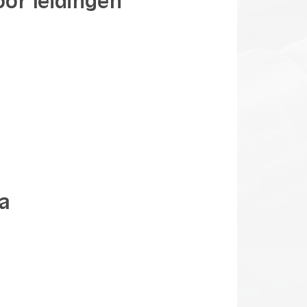
oor leidingen
na