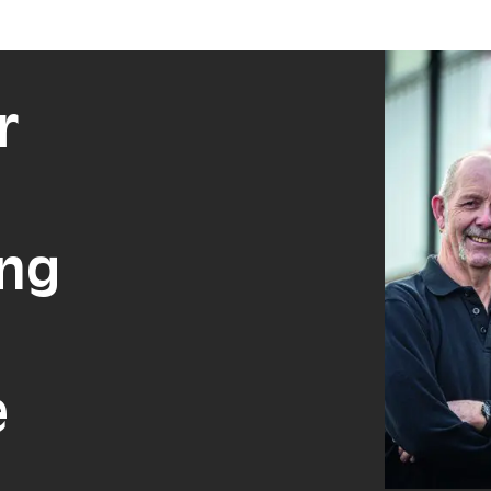
r
ing
e