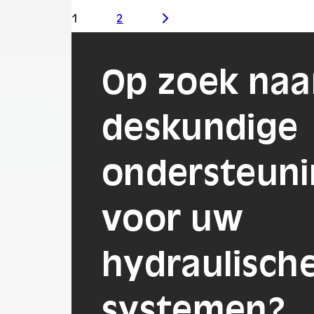
1
2
Op zoek naa
deskundige
ondersteun
voor uw
hydraulisch
systemen?